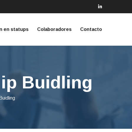
n en statups
Colaboradores
Contacto
ip Buidling
uidling