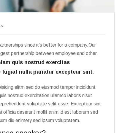
ts
artnerships since it’s better for a company.Our
largest partnership between employee and other.
iam quis nostrud exercitas
 fugiat nulla pariatur excepteur sint.
isicing elitm sed do eiusmod tempor incididunt
is nostrud exercitation ullamco laboris nisut
eprehenderit voluptate velit esse. Excepteur sint
 officia deserunt mollit anim id est laborum sed
ipsum diu enimery sed ipsum voluptatem.
ence speaker?