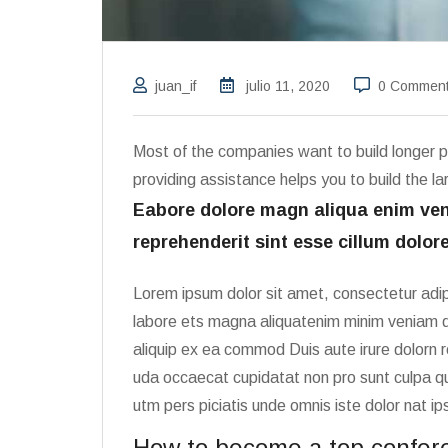
juan_if
julio 11, 2020
0 Commen
Most of the companies want to build longer p
providing assistance helps you to build the 
Eabore dolore magn aliqua enim ven
reprehenderit sint esse cillum dolore
Lorem ipsum dolor sit amet, consectetur adip
labore ets magna aliquatenim minim veniam qu
aliquip ex ea commod Duis aute irure dolorn r
uda occaecat cupidatat non pro sunt culpa qui
utm pers piciatis unde omnis iste dolor nat 
How to become a top confer