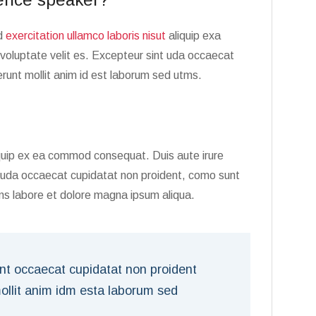
ud
exercitation ullamco laboris nisut
aliquip exa
voluptate velit es. Excepteur sint uda occaecat
erunt mollit anim id est laborum sed utms.
liquip ex ea commod consequat. Duis aute irure
t uda occaecat cupidatat non proident, como sunt
tms labore et dolore magna ipsum aliqua.
int occaecat cupidatat non proident
mollit anim idm esta laborum sed